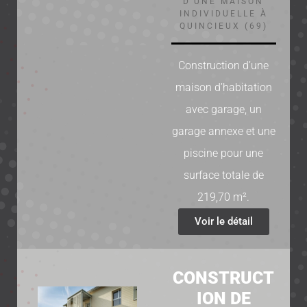
D'UNE MAISON
INDIVIDUELLE À
QUINCIEUX (69)
Construction d’une
maison d’habitation
avec garage, un
garage annexe et une
piscine pour une
surface totale de
219,70 m².
Voir le détail
CONSTRUCT
ION DE