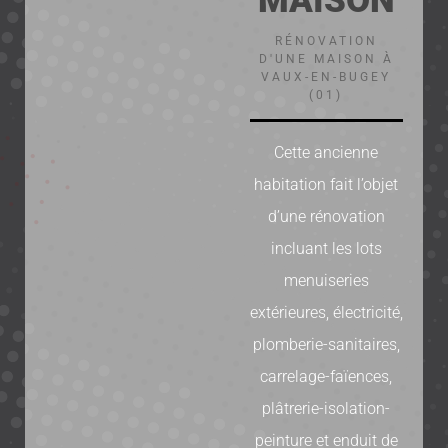
MAISON
RÉNOVATION
D'UNE MAISON À
VAUX-EN-BUGEY
(01)
Cette ancienne
habitation fait l’objet
d’une rénovation
incluant les lots
menuiseries
extérieures, électricité,
plomberie-sanitaires,
carrelage-faïences,
plâtrerie-isolation-
peinture et enduit de