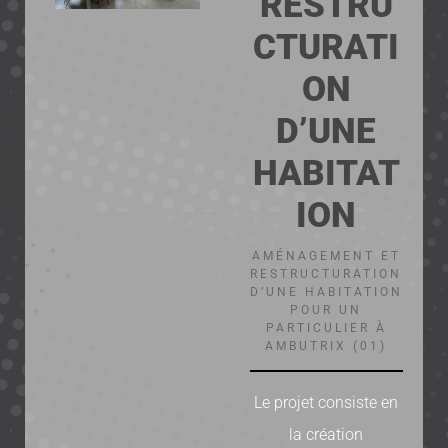
RESTRU
CTURATI
ON
D’UNE
HABITAT
ION
AMÉNAGEMENT ET
RESTRUCTURATION
D’UNE HABITATION
POUR UN
PARTICULIER À
AMBUTRIX (01)
Le projet consiste en
la création