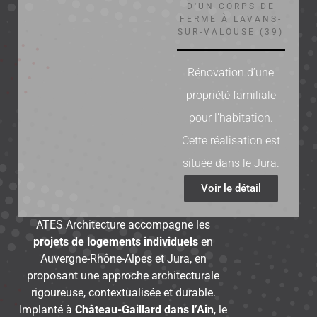
D'UN CORPS DE
FERME À LAVANS-
SUR-VALOUSE (39)
Rénovation d’une
propriété familiale
pour l’habitation.
Cette réalisation est
située dans le Jura.
Voir le détail
ATES Architecture accompagne les
projets de logements individuels
en
Auvergne-Rhône-Alpes et Jura, en
proposant une approche architecturale
rigoureuse, contextualisée et durable.
Implanté à
Château-Gaillard dans l’Ain
, le