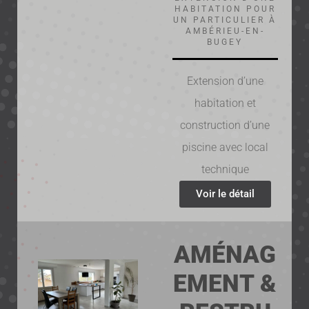
HABITATION POUR
UN PARTICULIER À
AMBÉRIEU-EN-
BUGEY
Extension d’une
habitation et
construction d’une
piscine avec local
technique
Voir le détail
AMÉNAG
EMENT &