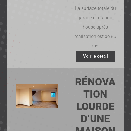
La surface totale du
garage et du pool
house après
réalisation est de 86
m².
Voir le détail
RÉNOVA
TION
LOURDE
D’UNE