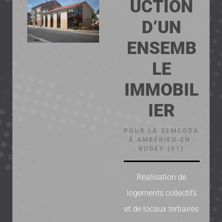
UCTION
D’UN
ENSEMB
LE
IMMOBIL
IER
POUR LA SEMCODA
À AMBÉRIEU-EN-
BUGEY (01)
Réalisation de
logements collectifs
et de locaux tertiaires