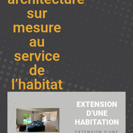
sur
mesure
au
service
de
l’habitat
EXTENSION
D’UNE
HABITATION
EXTENSION D'UNE