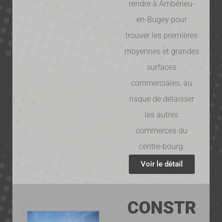
rendre à Ambérieu-
en-Bugey pour
trouver les premières
moyennes et grandes
surfaces
commerciales, au
risque de délaisser
les autres
commerces du
centre-bourg.
Voir le détail
CONSTR