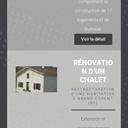
comprenant la
construction de 17
logements et de
bureaux.
Voir le détail
RÉNOVATIO
N D’UN
CHALET
RESTRUCTURATION
D'UNE HABITATION
À GRAND-CORENT
(01)
Extension et