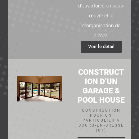
d’ouvertures en sous-
œuvre et la
réorganisation de
pièces.
Voir le détail
CONSTRUCT
ION D’UN
GARAGE &
POOL HOUSE
CONSTRUCTION
POUR UN
PARTICULIER À
BOURG-EN-BRESSE
(01)