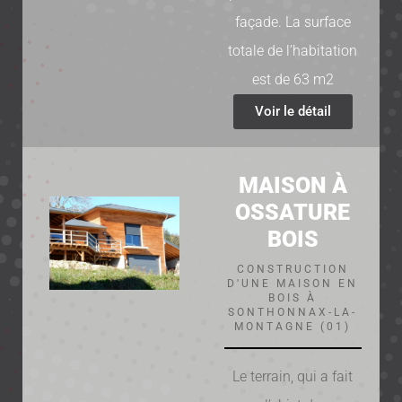
façade. La surface
totale de l’habitation
est de 63 m2
Voir le détail
MAISON À
OSSATURE
BOIS
CONSTRUCTION
D'UNE MAISON EN
BOIS À
SONTHONNAX-LA-
MONTAGNE (01)
Le terrain, qui a fait