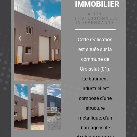
IMMOBILIER
4 BOX
PROFESSIONNELS
INDÉPENDANTS
Cette réalisation
est située sur la
commune de
Groissiat (01).
Le bâtiment
industriel est
composé d’une
structure
métallique, d’un
bardage isolé